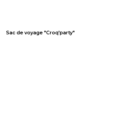
Sac de voyage "Croq'party"
58
€