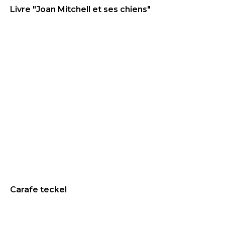
Livre "Joan Mitchell et ses chiens"
24
€
NEW
Carafe teckel
69
€
BEST SELLER