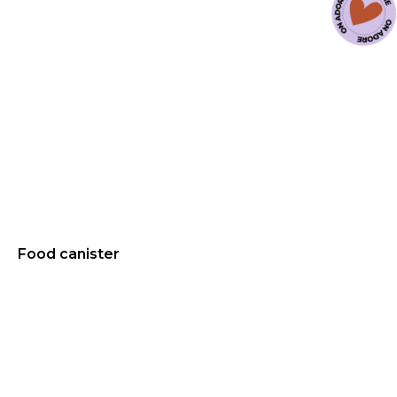
Food canister
69.9
€
NEW