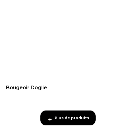
Bougeoir Doglie
59.95
€
Plus de produits
Plus de produits