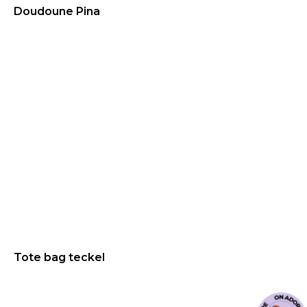
Doudoune Pina
104.99
€
Tote bag teckel
25
€