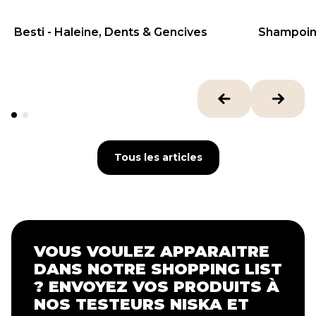
Besti - Haleine, Dents & Gencives
Shampoin
33
€
12
€
BEST SE
Tous les articles
Tous les articles
VOUS VOULEZ APPARAITRE
DANS NOTRE SHOPPING LIST
? ENVOYEZ VOS PRODUITS À
NOS TESTEURS NISKA ET