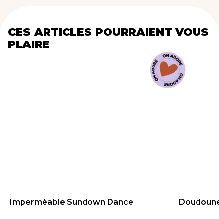
CES ARTICLES POURRAIENT VOUS
PLAIRE
Imperméable Sundown Dance
Doudoune
79.95
€
104.99