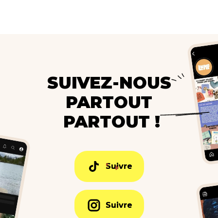
SUIVEZ-NOUS
PARTOUT
PARTOUT !
Suivre
Suivre
Suivre
Suivre