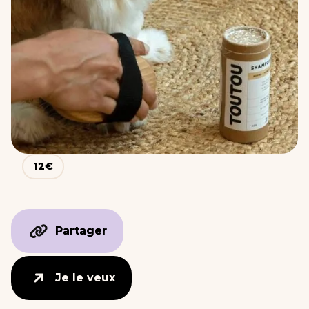
12
€
Partager
Partager
Je le veux
Je le veux