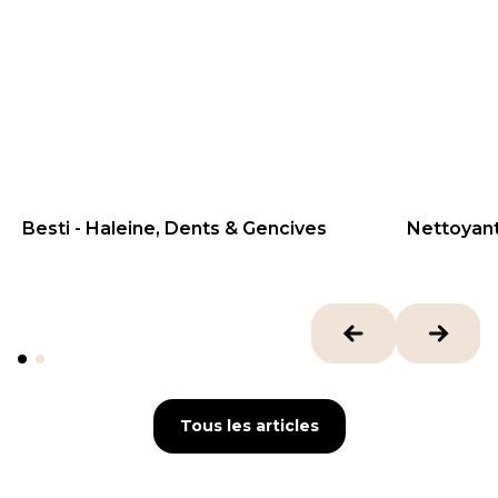
Besti - Haleine, Dents & Gencives
Nettoyant 
33
€
21.82
€
Tous les articles
Tous les articles