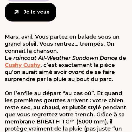
Je le veux
Je le veux
Mars, avril. Vous partez en balade sous un
grand soleil. Vous rentrez… trempés. On
connaît la chanson.
Le
raincoat All-Weather Sundown Dance
de
Cushy Cushy
, c’est exactement la pièce
qu’on aurait aimé avoir
avant
de se faire
surprendre par la pluie au bout du parc.
On l’enfile au départ “au cas où”. Et quand
les premières gouttes arrivent : votre chien
reste
sec, au chaud, et plutôt stylé
pendant
que vous regrettez votre trench. Grâce à sa
membrane BREATH-TC™ (5000 mm), il
protège vraiment de la pluie (pas juste “un