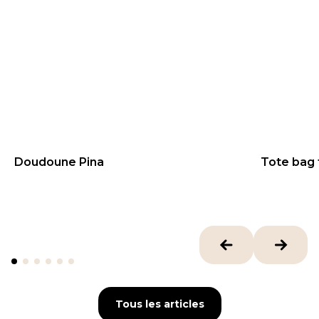
Doudoune Pina
Tote bag 
104.99
€
25
€
Tous les articles
Tous les articles