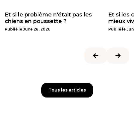
Et si le problème n'était pas les
Et si les
chiens en poussette ?
mieux vi
Publié le
June 28, 2026
Publié le
Jun
Tous les articles
Tous les articles