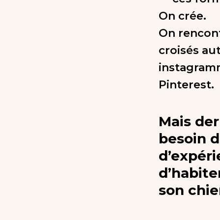
On crée.
On rencont
croisés aut
instagramm
Pinterest.
Mais derr
besoin d
d’expéri
d’habiter
son chie