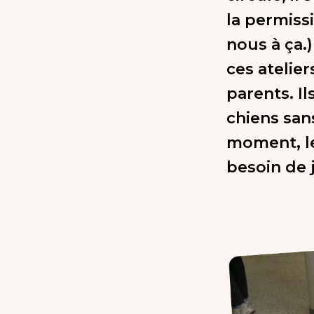
la permiss
nous à ça.)
ces atelie
parents. Il
chiens san
moment, le
besoin de j