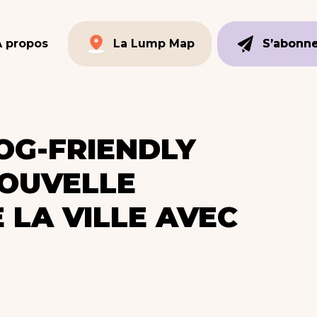
À propos
La Lump Map
S’abonn
S’abonn
La Lump Map
OG-FRIENDLY
NOUVELLE
 LA VILLE AVEC