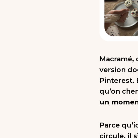
Macramé, c
version dog
Pinterest. 
qu’on cher
un moment
Parce qu’ic
circule, il