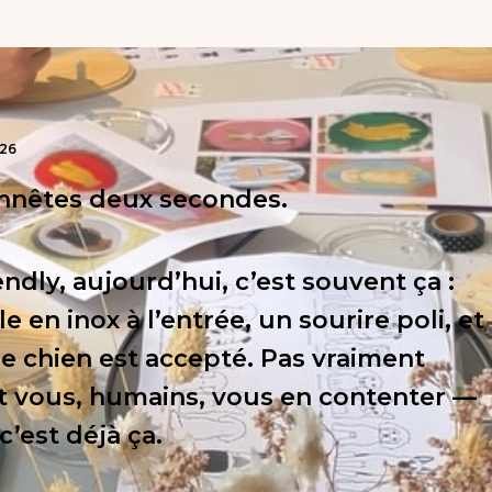
26
nnêtes deux secondes.
ndly, aujourd’hui, c’est souvent ça :
 en inox à l’entrée, un sourire poli, et
re chien est accepté. Pas vraiment
 Et vous, humains, vous en contenter —
’est déjà ça.