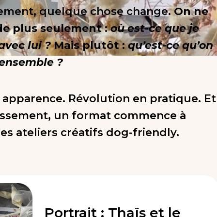
ement, quelque chose change.
On ne
e plus seulement :
où est-ce que je
avec lui ?
Mais plutôt :
qu’est-ce qu’on
 ensemble ?
apparence. Révolution en pratique. Et
lissement, un format commence à
es ateliers créatifs dog-friendly.
Portrait : Thaïs et le