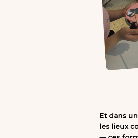
Et dans un
les lieux c
— ces form