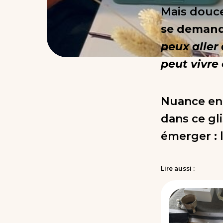
Mais douc
se demand
peux aller 
peut vivre
Nuance en 
dans ce g
émerger : l
Lire aussi :