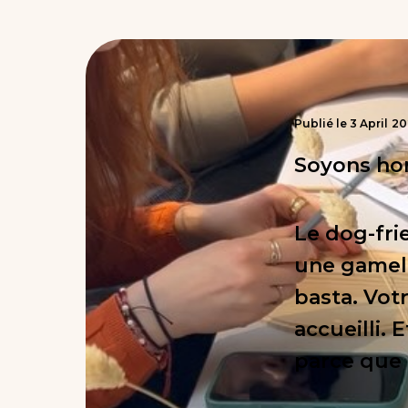
Publié le
3
April
20
Soyons ho
Le dog-frie
une gamelle
basta. Vot
accueilli.
parce que c