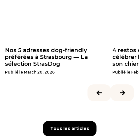
Nos 5 adresses dog-friendly
4 restos 
préférées à Strasbourg — La
célébrer 
sélection StrasDog
son chie
Publié le
March 20, 2026
Publié le
Feb
Tous les articles
Tous les articles