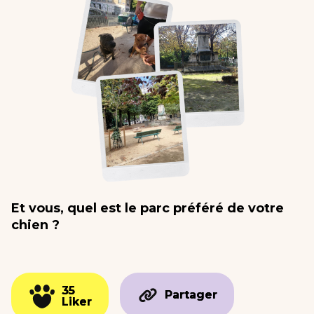
Et vous, quel est le parc préféré de votre
chien ?
35
35
Partager
Partager
Liker
Liker