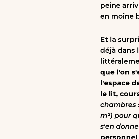
peine arri
en moine b
Et la surp
déjà dans 
littéraleme
que l'on s'
l'espace d
le lit, cou
chambres s
m²) pour q
s'en donne
personnel 