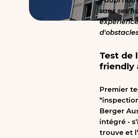
Paupi notre
sans ses hu
expérience
d'obstacle
Test de 
friendly
Premier te
"inspection
Berger Aus
intégré - s'
trouve et l