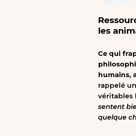
Ressourc
les ani
Ce qui fr
philosophi
humains, 
rappelé un
véritables
sentent bi
quelque ch