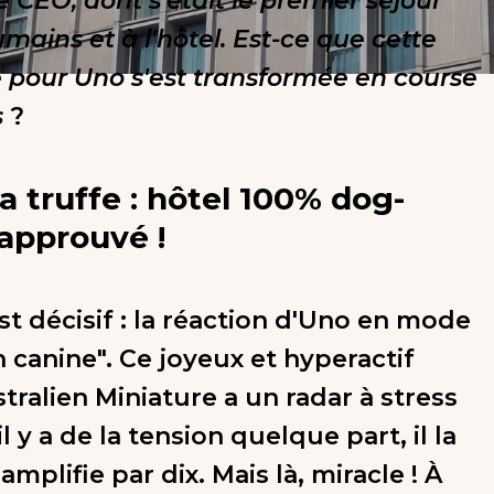
 CEO, dont s'était le premier séjour
mains et à l'hôtel. Est-ce que cette
 pour Uno s'est transformée en course
s
?
la truffe : hôtel 100% dog-
 approuvé !
st décisif : la réaction d'Uno en mode
 canine". Ce joyeux et hyperactif
tralien Miniature a un radar à stress
il y a de la tension quelque part, il la
'amplifie par dix. Mais là, miracle ! À