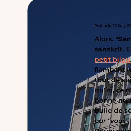
Publié le
22
July
2
Alors,
"San
sanskrit.
E
petit bijo
flambant n
tout de sui
qu'ici, ce 
bonne nuit
bulle de s
par "vous",