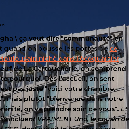
025
gha", ça veut dire "communauté" en
t quand on pousse les portes de
ce
u toulousain niché dans l'écoquartier
euf de La Cartoucherie, on comprend
te pourquoi. Dès l'accueil, on sent
n'est pas juste "voici votre chambre,
", mais plutôt "bienvenue dans notre
érénité, on va prendre soin de vous".
Et
 ils incluent VRAIMENT Uno, le cousin d