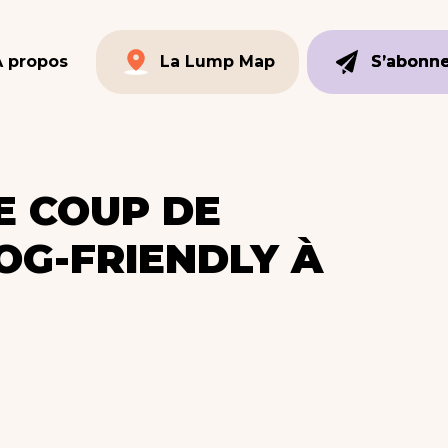
À propos
La Lump Map
S’abonn
S’abonn
La Lump Map
E COUP DE
OG-FRIENDLY À