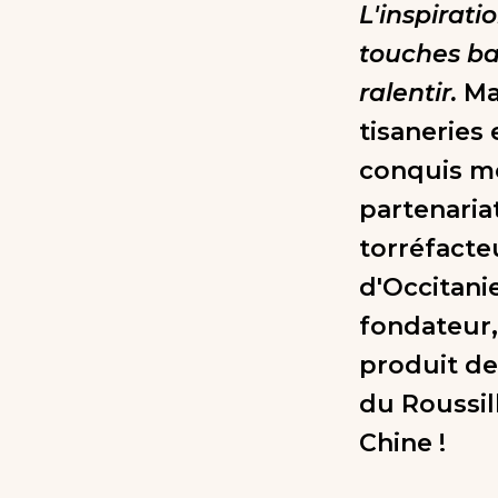
L'inspirati
touches bal
ralentir.
Ma
tisaneries
conquis mo
partenaria
torréfacte
d'Occitani
fondateur, 
produit de 
du Roussil
Chine !