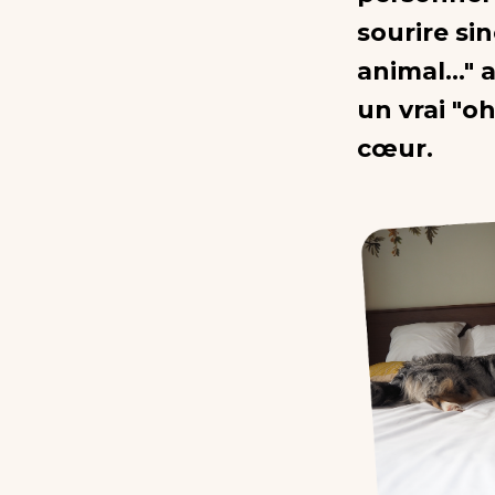
sourire si
animal..."
un vrai "oh
cœur.