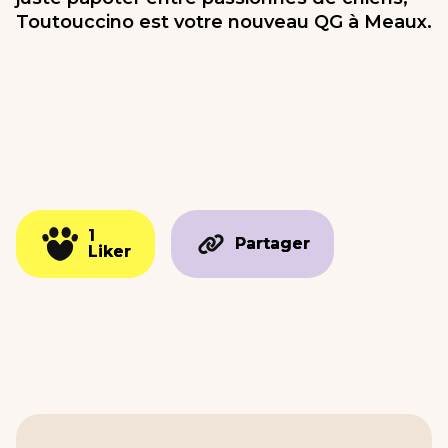
Toutouccino est votre nouveau QG à Meaux.
1
1
Partager
Partager
Liker
Liker