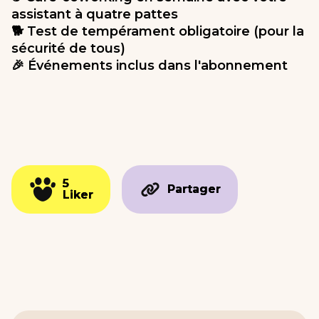
assistant à quatre pattes
🐕 Test de tempérament obligatoire (pour la
sécurité de tous)
🎉 Événements inclus dans l'abonnement
5
5
Partager
Partager
Liker
Liker