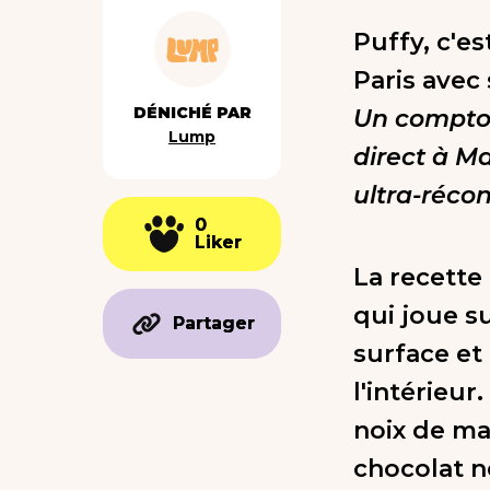
Puffy, c'e
Paris avec 
DÉNICHÉ PAR
Un comptoi
Lump
direct à M
ultra-récon
0
0
Liker
Liker
La recette
qui joue su
Partager
Partager
surface et
l'intérieur
noix de ma
chocolat n