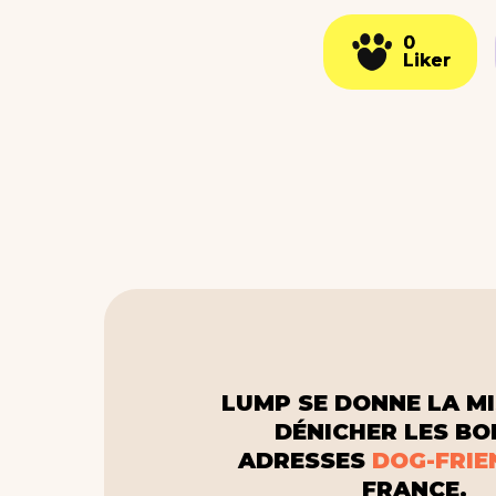
0
0
Liker
Liker
LUMP SE DONNE LA MI
DÉNICHER LES B
ADRESSES
DOG-FRIE
FRANCE.