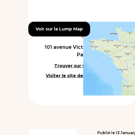
Voir sur la Lump Map
Voir sur la Lump Map
101 avenue Victor Hugo, 75016,
Paris
Trouver sur Google Maps
Visiter le site de l'établissement
Publié le
13
Januar