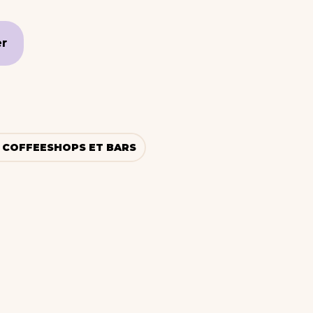
er
er
, COFFEESHOPS ET BARS