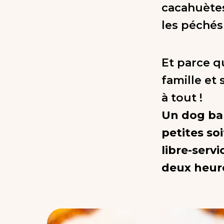
cacahuètes
les péchés
Et parce q
famille et
à tout !
Un dog bar
petites so
libre-servi
deux heure