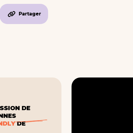
Partager
Partager
SSION DE
ONNES
NDLY
DE