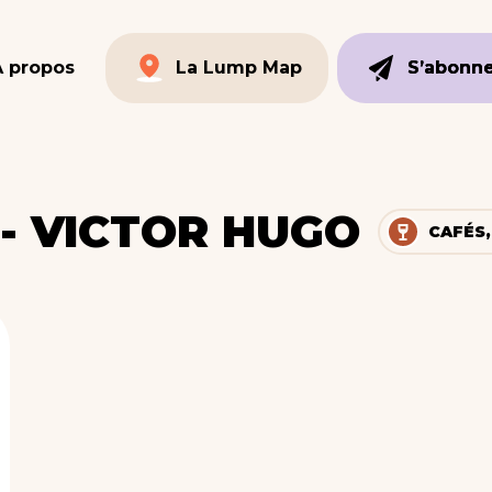
À propos
La Lump Map
S’abonn
S’abonn
La Lump Map
- VICTOR HUGO
CAFÉS