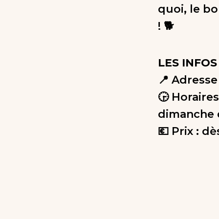
quoi, le b
! 🐕
LES INFOS
📍 Adresse 
🕞 Horaires
dimanche 
💶 Prix : d