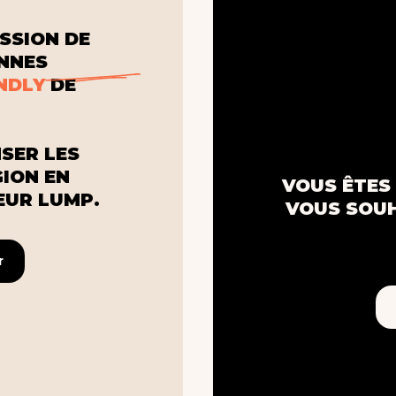
SSION DE
ONNES
NDLY
DE
SER LES
GION EN
VOUS ÊTES 
UR LUMP.
VOUS SOUH
r
r