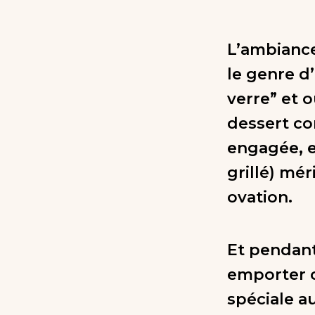
L’ambiance
le genre d
verre” et 
dessert com
engagée, e
grillé) mé
ovation.
Et pendant
emporter 
spéciale au