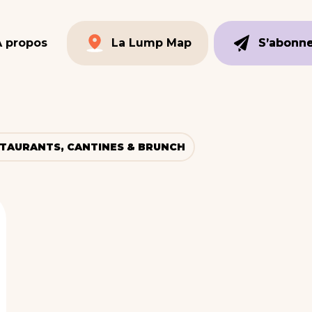
À propos
La Lump Map
S’abonn
S’abonn
La Lump Map
TAURANTS, CANTINES & BRUNCH