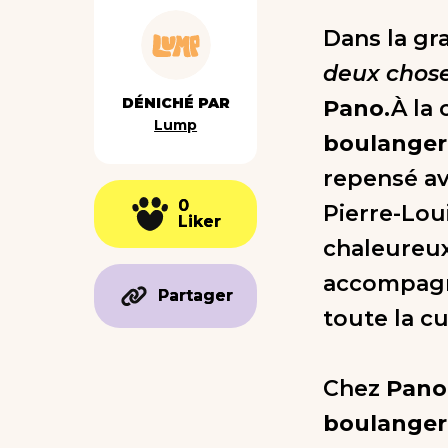
Dans la gr
deux choses
DÉNICHÉ PAR
Pano
.À la
Lump
boulanger
repensé av
0
0
Pierre-Loui
Liker
Liker
chaleureux 
accompagne
Partager
Partager
toute la cu
Chez
Pano
boulangeri