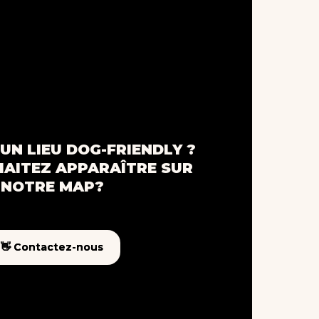
UN LIEU DOG-FRIENDLY ?
AITEZ APPARAÎTRE SUR
NOTRE MAP?
👋 Contactez-nous
👋 Contactez-nous