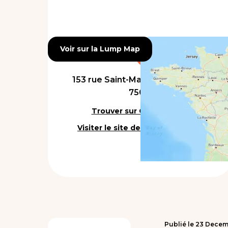
Voir sur la Lump Map
Voir sur la Lump Map
153 rue Saint-Maur, Paris, France
75011
Trouver sur Google Maps
Visiter le site de l'établissement
Publié le
23
Decem