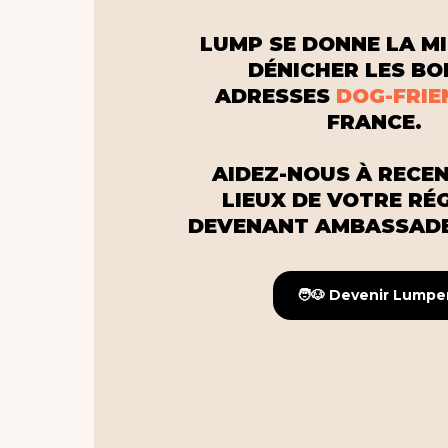
LUMP SE DONNE LA MI
DÉNICHER LES B
ADRESSES
DOG-FRIE
FRANCE.
AIDEZ-NOUS À RECEN
LIEUX DE VOTRE RÉ
DEVENANT AMBASSADE
🧑🐶 Devenir Lumpe
🧑🐶 Devenir Lumpe