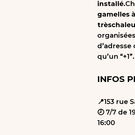
installé
.Ch
gamelles à
trèschale
organisées
d’adresse 
qu’un “+1”.
INFOS 
📍153 rue 
🕗 7/7 de 
16:00