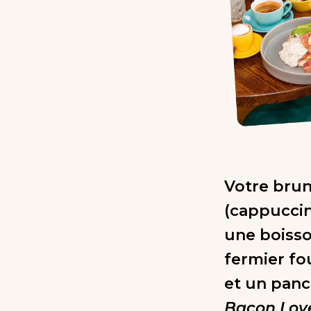
Votre bru
(cappuccino
une boisso
fermier fo
et un panc
Bacon Love