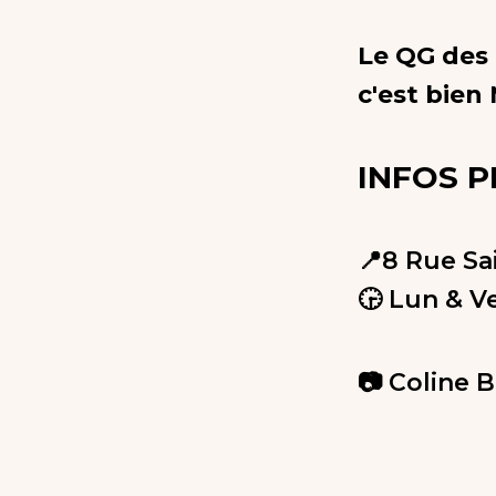
Le QG des 
c'est bien
INFOS 
📍8 Rue Sa
🕞 Lun & V
📷 Coline B