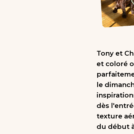
Tony et Ch
et coloré 
parfaiteme
le dimanch
inspiratio
dès l'entr
texture aé
du début à 