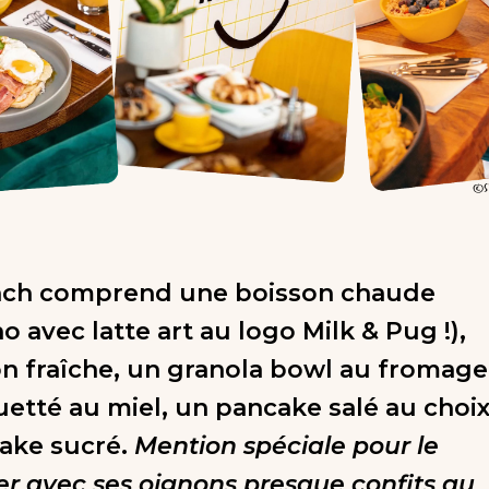
nch comprend une boisson chaude
 avec latte art au logo Milk & Pug !),
n fraîche, un granola bowl au fromage
uetté au miel, un pancake salé au choi
ake sucré.
Mention spéciale pour le
r avec ses oignons presque confits au