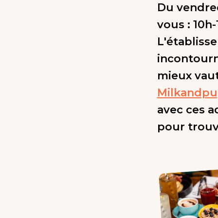
Du vendred
vous : 10h-
L'établiss
incontourn
mieux vaut
Milkandp
avec ces a
pour trouve