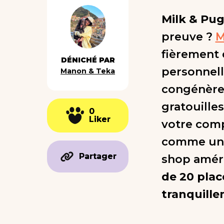
Milk & Pug
preuve ?
M
fièrement 
DÉNICHÉ PAR
personnell
Manon & Teka
congénères
gratouilles
0
0
Liker
Liker
votre comp
comme un v
Partager
Partager
shop améri
de 20 plac
tranquill