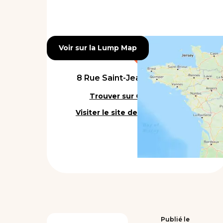
Voir sur la Lump Map
Voir sur la Lump Map
8 Rue Saint-Jean, 69005 Lyon
Trouver sur Google Maps
Visiter le site de l'établissement
Publié le