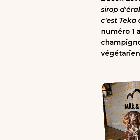
sirop d'éra
c'est Teka q
numéro 1 a
champignon
végétarien