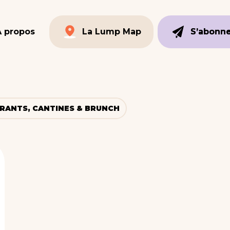
À propos
La Lump Map
S’abonn
S’abonn
La Lump Map
RANTS, CANTINES & BRUNCH