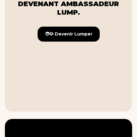
DEVENANT AMBASSADEUR
LUMP.
🧑🐶 Devenir Lumper
🧑🐶 Devenir Lumper