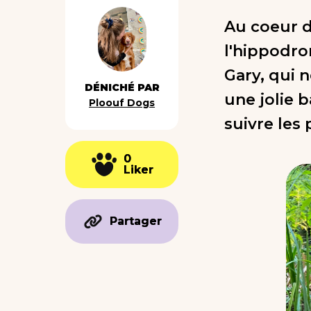
Au coeur d
l'hippodro
Gary, qui n
DÉNICHÉ PAR
une jolie 
Ploouf Dogs
suivre les 
0
0
Liker
Liker
Partager
Partager