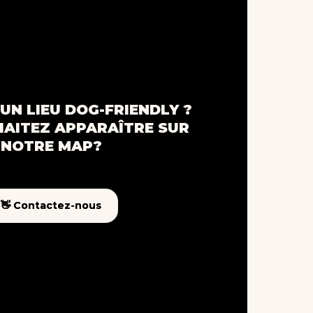
UN LIEU DOG-FRIENDLY ?
AITEZ APPARAÎTRE SUR
NOTRE MAP?
👋 Contactez-nous
👋 Contactez-nous