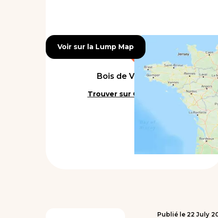
Voir sur la Lump Map
Voir sur la Lump Map
Bois de Vincennes
Trouver sur Google Maps
Publié le
22
July
2