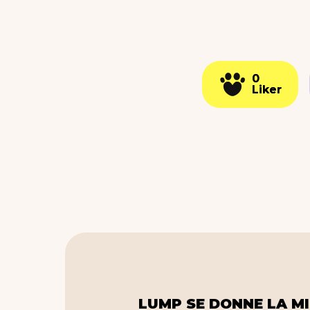
0
0
Liker
Liker
LUMP SE DONNE LA MI