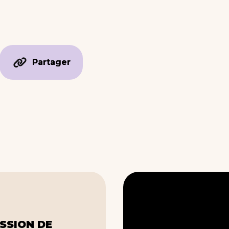
Partager
Partager
SSION DE