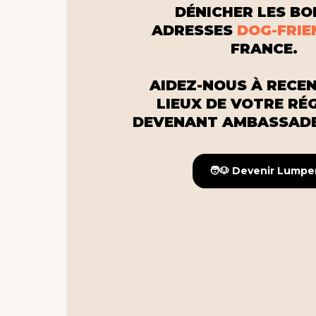
DÉNICHER LES B
ADRESSES
DOG-FRIE
FRANCE.
AIDEZ-NOUS À RECEN
LIEUX DE VOTRE RÉ
DEVENANT AMBASSADE
🧑🐶 Devenir Lumpe
🧑🐶 Devenir Lumpe