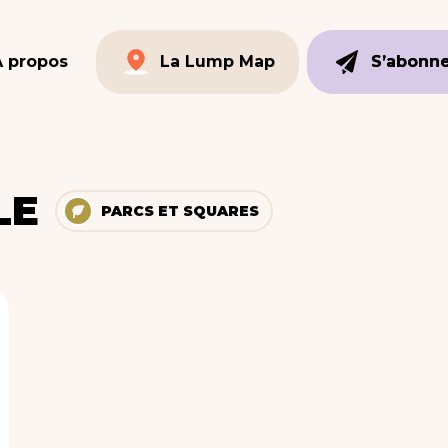
À propos
La Lump Map
S’abonn
S’abonn
La Lump Map
LE
PARCS ET SQUARES