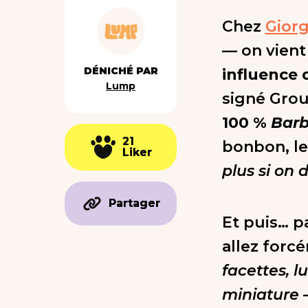
Chez
Giorg
— on vient
DÉNICHÉ PAR
influence 
Lump
signé Gro
100 %
Barb
21
21
bonbon, les
Liker
Liker
plus si on 
Partager
Partager
Et puis… p
allez forcé
facettes, 
miniature
—