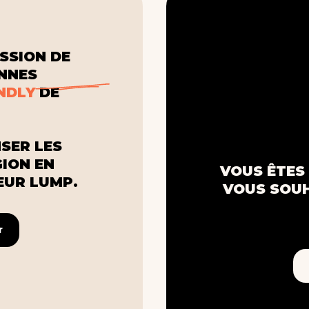
SSION DE
ONNES
NDLY
DE
SER LES
GION EN
VOUS ÊTES 
UR LUMP.
VOUS SOUH
r
r