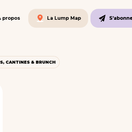
À propos
La Lump Map
S’abonn
S’abonn
La Lump Map
S, CANTINES & BRUNCH