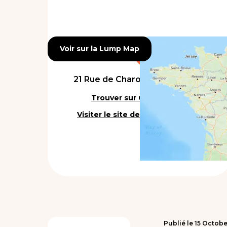
Voir sur la Lump Map
Voir sur la Lump Map
21 Rue de Charonne, 75011 Paris
Trouver sur Google Maps
Visiter le site de l'établissement
Publié le
15
Octobe