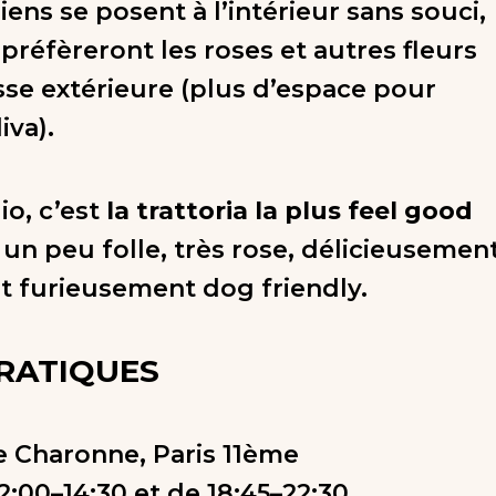
ens se posent à l’intérieur sans souci,
préfèreront les roses et autres fleurs
asse extérieure (plus d’espace pour
iva).
io, c’est
la trattoria la plus feel good
un peu folle, très rose, délicieusemen
 et furieusement dog friendly.
PRATIQUES
e Charonne, Paris 11ème
12:00–14:30 et de 18:45–22:30