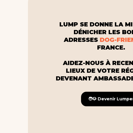
LUMP SE DONNE LA MI
DÉNICHER LES B
ADRESSES
DOG-FRIE
FRANCE.
AIDEZ-NOUS À RECEN
LIEUX DE VOTRE RÉ
DEVENANT AMBASSADE
🧑🐶 Devenir Lumpe
🧑🐶 Devenir Lumpe