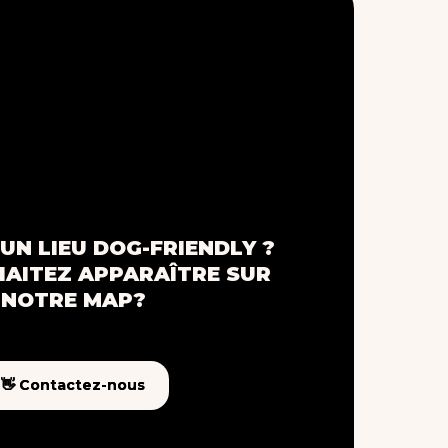
UN LIEU DOG-FRIENDLY ?
AITEZ APPARAÎTRE SUR
NOTRE MAP?
👋 Contactez-nous
👋 Contactez-nous