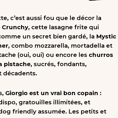
te, c’est aussi fou que le décor la
 Crunchy
, cette lasagne frite qui
 comme un secret bien gardé, la
Mystic
her
, combo mozzarella, mortadella et
tache (oui, oui) ou encore les
churros
a pistache
, sucrés, fondants,
t décadents.
s,
Giorgio est un vrai bon copain
:
ispo, gratouilles illimitées, et
og friendly assumée. Les petits et