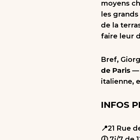
moyens chi
les grands 
de la terr
faire leur d
Bref, Giorg
de Paris
— 
italienne,
INFOS 
📍21 Rue d
🕖 7j/7 de 