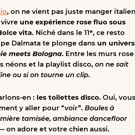
io
, on ne vient pas juste manger italie
 vivre
une expérience rose fluo sous
dolce vita
. Niché dans le 11ᵉ, ce resto
upe Dalmata te plonge dans
un univers
ie meets Bologna
. Entre les murs rose
 néons et la playlist disco,
on ne sait
dîne ou si on tourne un clip
.
arlons-en :
les toilettes disco
. Oui, vou
ment y aller pour “voir”.
Boules à
lumière tamisée, ambiance dancefloor
 on adore et votre chien aussi.