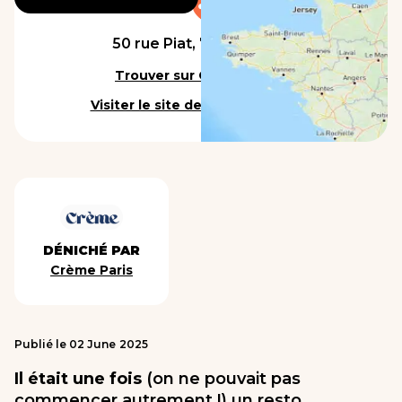
50 rue Piat, 75020, Paris
Trouver sur Google Maps
Visiter le site de l'établissement
DÉNICHÉ PAR
Crème Paris
Publié le
02
June
2025
Il était une fois
(on ne pouvait pas
commencer autrement !) un resto