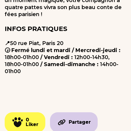
un moment magique, votre compagnon à
quatre pattes vivra son plus beau conte de
fées parisien !
INFOS PRATIQUES
📍
50 rue Piat, Paris 20
🕞 Fermé lundi et mardi / Mercredi-jeudi :
18h00-01h00
/ Vendredi :
12h00-14h30,
18h00-01h00
/ Samedi-dimanche :
14h00-
01h00
0
0
Partager
Partager
Liker
Liker