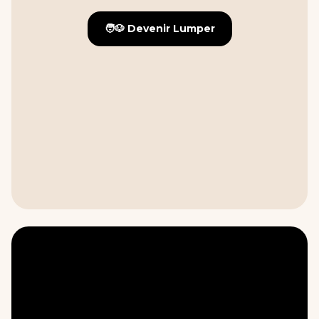
🧑🐶 Devenir Lumper
🧑🐶 Devenir Lumper