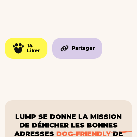
14
14
Partager
Partager
Liker
Liker
LUMP SE DONNE LA MISSION
DE DÉNICHER LES BONNES
ADRESSES
DOG-FRIENDLY
DE