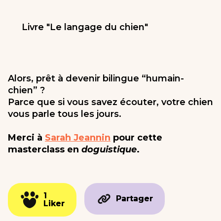
Livre "Le langage du chien"
11.9
€
Alors, prêt à devenir bilingue “humain-
chien” ?
Parce que si vous savez écouter, votre chien
vous parle tous les jours.
Merci à
Sarah Jeannin
pour cette
masterclass en
doguistique
.
1
1
Partager
Partager
Liker
Liker