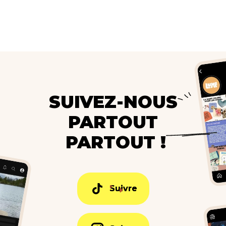
SUIVEZ-NOUS
PARTOUT
PARTOUT !
Suivre
Suivre