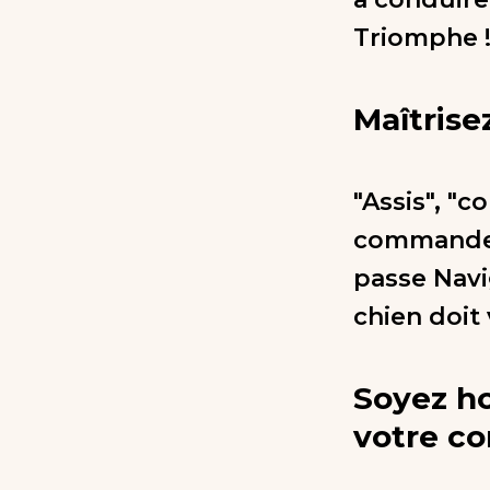
Triomphe 
Maîtrise
"Assis", "c
commandem
passe Navi
chien doit
Soyez ho
votre c