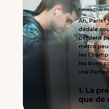
Publié le
7
July
20
Ah, Paris !
dédale sou
perdent pa
métro peut
les Champs
les bons c
vrai Parisi
1. La pr
que de 