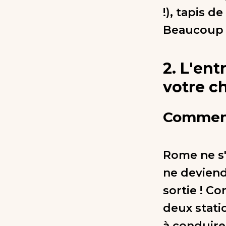
!), tapis d
Beaucoup 
2. L'en
votre c
Commenc
Rome ne s'e
ne deviend
sortie ! C
deux stat
à conduire