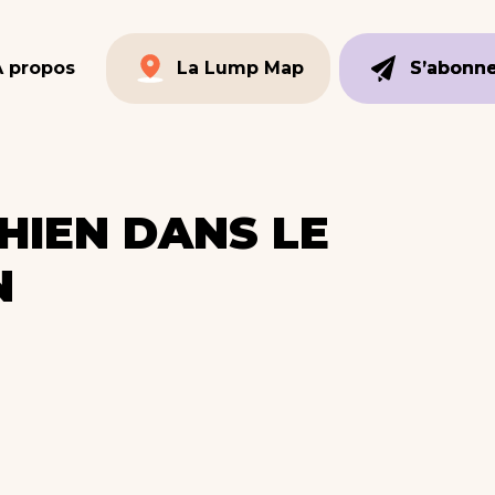
À propos
La Lump Map
S’abonn
S’abonn
La Lump Map
HIEN DANS LE
N