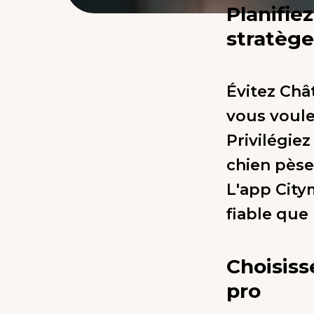
Planifie
stratège
Évitez Châ
vous voule
Privilégiez
chien pèse
L'app City
fiable que 
Choisis
pro