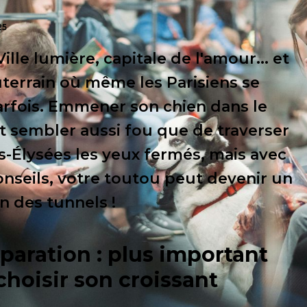
25
 Ville lumière, capitale de l'amour... et
terrain où même les Parisiens se
rfois. Emmener son chien dans le
 sembler aussi fou que de traverser
-Élysées les yeux fermés, mais avec
onseils, votre toutou peut devenir un
en des tunnels !
éparation : plus important
choisir son croissant