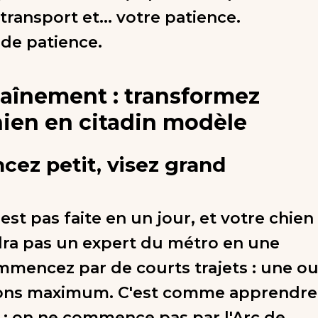
e transport et... votre patience.
de patience.
traînement : transformez
hien en citadin modèle
ez petit, visez grand
st pas faite en un jour, et votre chien
ra pas un expert du métro en une
ommencez par de courts trajets : une o
ions maximum. C'est comme apprendre
 : on ne commence pas par l'Arc de