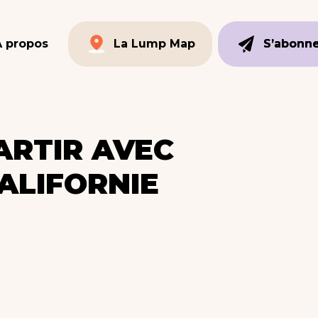
À propos
La Lump Map
S’abonn
S’abonn
La Lump Map
ARTIR AVEC
ALIFORNIE