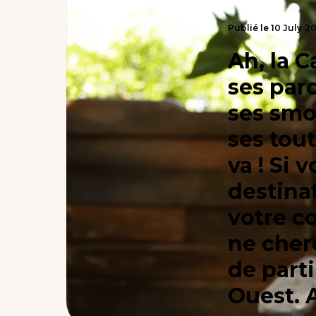
Publié le
10
July
2
Ah, la C
ses par
ses smoo
ses tou
va ! Si
destina
votre c
ne cherc
de parti
Ouest. A