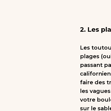
2. Les p
Les toutous
plages (ou
passant pa
californie
faire des t
les vagues
votre boul
sur le sab