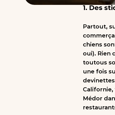
1. Des st
Partout, su
commerçants
chiens son
oui). Rien 
toutous so
une fois su
devinettes 
Californie
Médor dans
restaurant