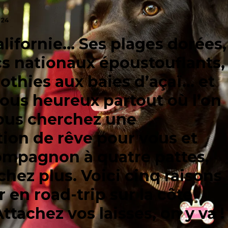
024
alifornie… Ses plages dorées,
cs nationaux époustouflants,
thies aux baies d’açaï... et
tous heureux partout où l’on
 vous cherchez une
tion de rêve pour vous et
ompagnon à quatre pattes,
hez plus. Voici cinq raisons
r en road-trip sur la côte
ttachez vos laisses, on y va !