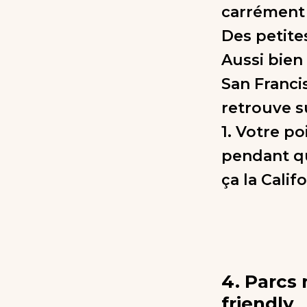
carrément 
Des petite
Aussi bien
San Franci
retrouve s
1. Votre p
pendant qu
ça la Califo
4. Parcs
friendly